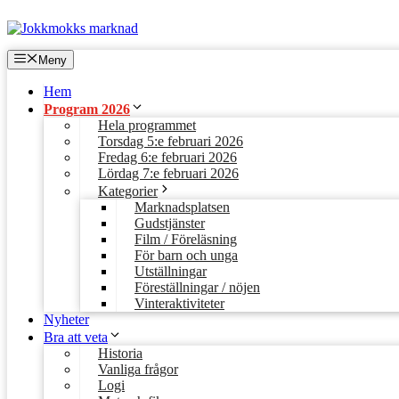
Hoppa
till
innehåll
Meny
Hem
Program 2026
Hela programmet
Torsdag 5:e februari 2026
Fredag 6:e februari 2026
Lördag 7:e februari 2026
Kategorier
Marknadsplatsen
Gudstjänster
Film / Föreläsning
För barn och unga
Utställningar
Föreställningar / nöjen
Vinteraktiviteter
Nyheter
Bra att veta
Historia
Vanliga frågor
Logi