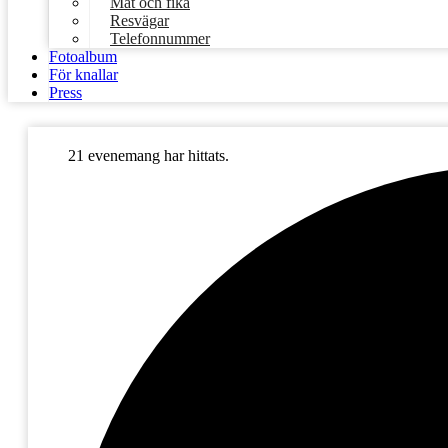
Mat och fika
Resvägar
Telefonnummer
Fotoalbum
För knallar
Press
21 evenemang har hittats.