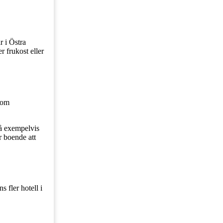
r i Östra
r frukost eller
som
å exempelvis
 boende att
 fler hotell i