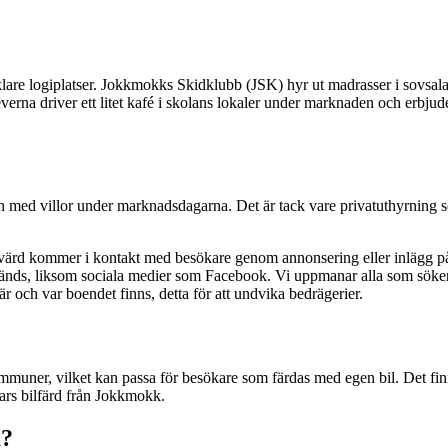
are logiplatser. Jokkmokks Skidklubb (JSK) hyr ut madrasser i sovsala
erna driver ett litet kafé i skolans lokaler under marknaden och erbjude
ch med villor under marknadsdagarna. Det är tack vare privatuthyrning 
.
svärd kommer i kontakt med besökare genom annonsering eller inlägg p
vänds, liksom sociala medier som Facebook. Vi uppmanar alla som söker
r och var boendet finns, detta för att undvika bedrägerier.
ommuner, vilket kan passa för besökare som färdas med egen bil. Det finns
ars bilfärd från Jokkmokk.
a?