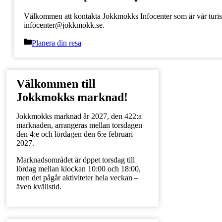
Välkommen att kontakta Jokkmokks Infocenter som är vår turisti
infocenter@jokkmokk.se.
Kategorier
Planera din resa
Välkommen till
Jokkmokks marknad!
Jokkmokks marknad år 2027, den 422:a
marknaden, arrangeras mellan torsdagen
den 4:e och lördagen den 6:e februari
2027.
Marknadsområdet är öppet torsdag till
lördag mellan klockan 10:00 och 18:00,
men det pågår aktiviteter hela veckan –
även kvällstid.