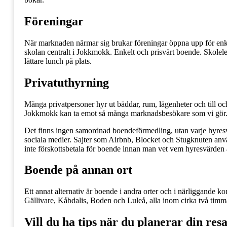
Föreningar
När marknaden närmar sig brukar föreningar öppna upp för enkl
skolan centralt i Jokkmokk. Enkelt och prisvärt boende. Skolelev
lättare lunch på plats.
Privatuthyrning
Många privatpersoner hyr ut bäddar, rum, lägenheter och till o
Jokkmokk kan ta emot så många marknadsbesökare som vi gör
Det finns ingen samordnad boendeförmedling, utan varje hyre
sociala medier. Sajter som Airbnb, Blocket och Stugknuten an
inte förskottsbetala för boende innan man vet vem hyresvärden ä
Boende på annan ort
Ett annat alternativ är boende i andra orter och i närliggande k
Gällivare, Kåbdalis, Boden och Luleå, alla inom cirka två timm
Vill du ha tips när du planerar din res