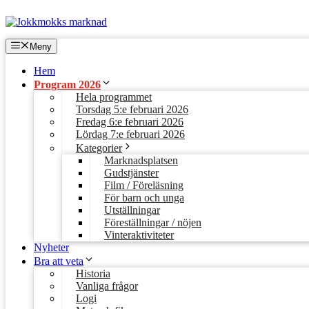
Hoppa
till
innehåll
Meny
Hem
Program 2026
Hela programmet
Torsdag 5:e februari 2026
Fredag 6:e februari 2026
Lördag 7:e februari 2026
Kategorier
Marknadsplatsen
Gudstjänster
Film / Föreläsning
För barn och unga
Utställningar
Föreställningar / nöjen
Vinteraktiviteter
Nyheter
Bra att veta
Historia
Vanliga frågor
Logi