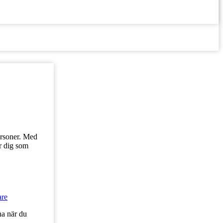
ersoner. Med
ör dig som
are
na när du