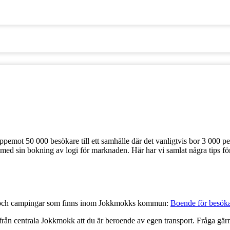
ot 50 000 besökare till ett samhälle där det vanligtvis bor 3 000 p
e med sin bokning av logi för marknaden. Här har vi samlat några tips f
ell och campingar som finns inom Jokkmokks kommun:
Boende för besök
 från centrala Jokkmokk att du är beroende av egen transport. Fråga gär