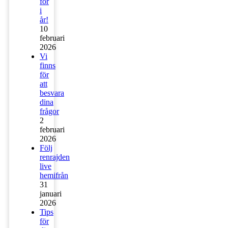
för
i
år!
10
februari
2026
Vi
finns
för
att
besvara
dina
frågor
2
februari
2026
Följ
renrajden
live
hemifrån
31
januari
2026
Tips
för