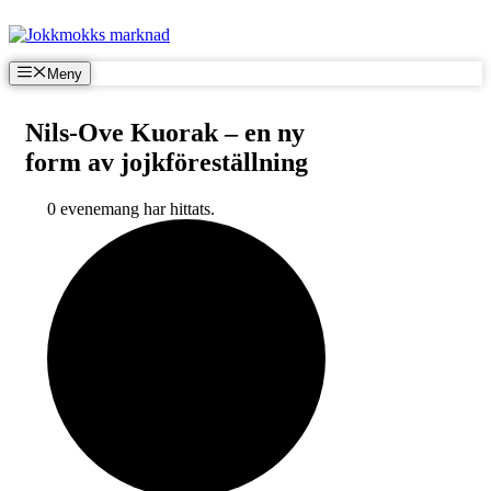
Hoppa
till
innehåll
Meny
Nils-Ove Kuorak – en ny
form av jojkföreställning
0 evenemang har hittats.