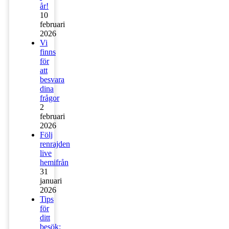
år!
10
februari
2026
Vi
finns
för
att
besvara
dina
frågor
2
februari
2026
Följ
renrajden
live
hemifrån
31
januari
2026
Tips
för
ditt
besök: