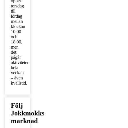
öppet
torsdag
till
lördag
mellan
klockan
10:00
och
18:00,
men
det
pågår
aktiviteter
hela
veckan
– även
kvällstid.
Följ
Jokkmokks
marknad