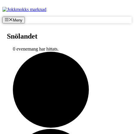
Hoppa
till
innehåll
Meny
Snölandet
0 evenemang har hittats.