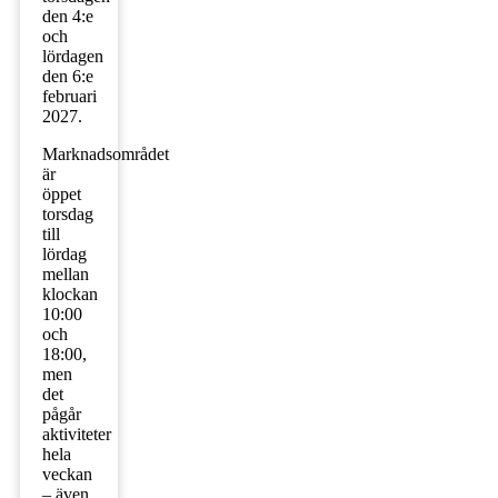
den 4:e
och
lördagen
den 6:e
februari
2027.
Marknadsområdet
är
öppet
torsdag
till
lördag
mellan
klockan
10:00
och
18:00,
men
det
pågår
aktiviteter
hela
veckan
– även