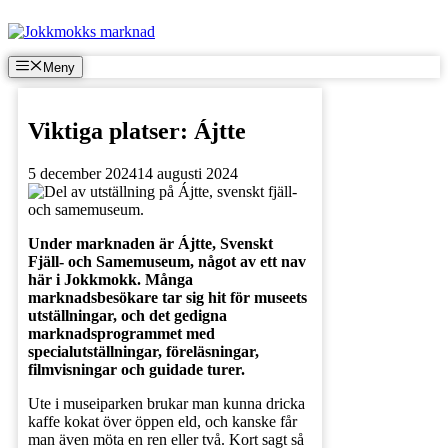
Hoppa
till
innehåll
Meny
Viktiga platser: Ájtte
5 december 2024
14 augusti 2024
Under marknaden är Ájtte, Svenskt
Fjäll- och Samemuseum, något av ett nav
här i Jokkmokk. Många
marknadsbesökare tar sig hit för museets
utställningar, och det gedigna
marknadsprogrammet med
specialutställningar, föreläsningar,
filmvisningar och guidade turer.
Ute i museiparken brukar man kunna dricka
kaffe kokat över öppen eld, och kanske får
man även möta en ren eller två. Kort sagt så