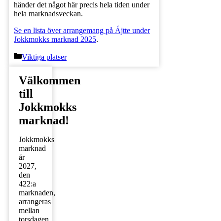
händer det något här precis hela tiden under
hela marknadsveckan.
Se en lista över arrangemang på Ájtte under
Jokkmokks marknad 2025
.
Kategorier
Viktiga platser
Välkommen
till
Jokkmokks
marknad!
Jokkmokks
marknad
år
2027,
den
422:a
marknaden,
arrangeras
mellan
torsdagen