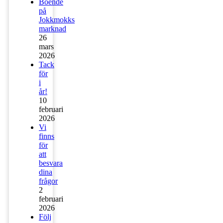
Boende
på
Jokkmokks
marknad
26
mars
2026
Tack
för
i
år!
10
februari
2026
Vi
finns
för
att
besvara
dina
frågor
2
februari
2026
Följ