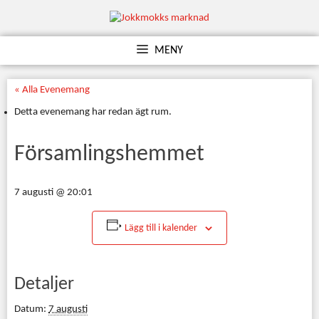
Hoppa
till
innehåll
MENY
« Alla Evenemang
Detta evenemang har redan ägt rum.
Församlingshemmet
7 augusti @ 20:01
Lägg till i kalender
Detaljer
Datum:
7 augusti