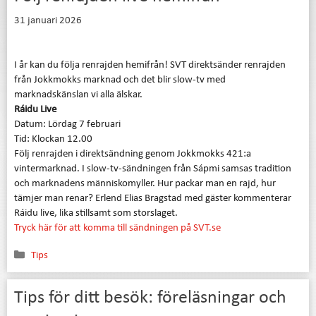
31 januari 2026
I år kan du följa renrajden hemifrån! SVT direktsänder renrajden
från Jokkmokks marknad och det blir slow-tv med
marknadskänslan vi alla älskar.
Ráidu Live
Datum: Lördag 7 februari
Tid:
Klockan 12.00
Följ renrajden i direktsändning genom Jokkmokks 421:a
vintermarknad. I slow-tv-sändningen från Sápmi samsas tradition
och marknadens människomyller. Hur packar man en rajd, hur
tämjer man renar? Erlend Elias Bragstad med gäster kommenterar
Ráidu live, lika stillsamt som storslaget.
Tryck här för att komma till sändningen på SVT.se
Kategorier
Tips
Tips för ditt besök: föreläsningar och