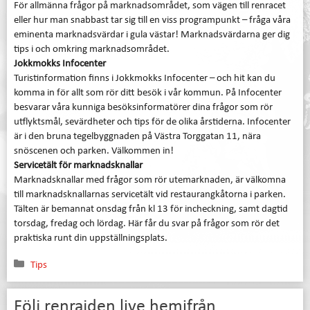
För allmänna frågor på marknadsområdet, som vägen till renracet
eller hur man snabbast tar sig till en viss programpunkt – fråga våra
eminenta marknadsvärdar i gula västar! Marknadsvärdarna ger dig
tips i och omkring marknadsområdet.
Jokkmokks Infocenter
Turistinformation finns i Jokkmokks Infocenter – och hit kan du
komma in för allt som rör ditt besök i vår kommun. På Infocenter
besvarar våra kunniga besöksinformatörer dina frågor som rör
utflyktsmål, sevärdheter och tips för de olika årstiderna. Infocenter
är i den bruna tegelbyggnaden på Västra Torggatan 11, nära
snöscenen och parken. Välkommen in!
Servicetält för marknadsknallar
Marknadsknallar med frågor som rör utemarknaden, är välkomna
till marknadsknallarnas servicetält vid restaurangkåtorna i parken.
Tälten är bemannat onsdag från kl 13 för incheckning, samt dagtid
torsdag, fredag och lördag. Här får du svar på frågor som rör det
praktiska runt din uppställningsplats.
Kategorier
Tips
Följ renrajden live hemifrån