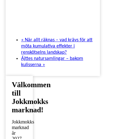
«
När allt räknas – vad krävs för att
möta kumulativa effekter i
renskötselns landskap?
Ájttes natursamlingar – bakom
kulisserna
»
Välkommen
till
Jokkmokks
marknad!
Jokkmokks
marknad
år
2027,