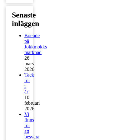
Senaste
inläggen
Boende
på
Jokkmokks
marknad
26
mars
2026
Tack
för
i
år!
10
februari
2026
Vi
finns
för
att
besvara