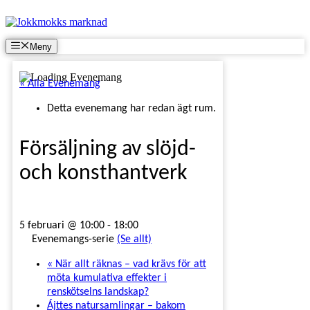
Hoppa
till
innehåll
Meny
« Alla Evenemang
Detta evenemang har redan ägt rum.
Försäljning av slöjd-
och konsthantverk
5 februari @ 10:00
-
18:00
Evenemangs-serie
(Se allt)
«
När allt räknas – vad krävs för att
möta kumulativa effekter i
renskötselns landskap?
Ájttes natursamlingar – bakom