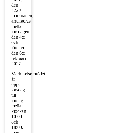
den
422:a
marknaden,
arrangeras
mellan
torsdagen
den 4:e
och
lördagen
den 6:e
februari
2027.
Marknadsområdet
är
öppet
torsdag
till
lördag
mellan
klockan
10:00
och
18:00,
men