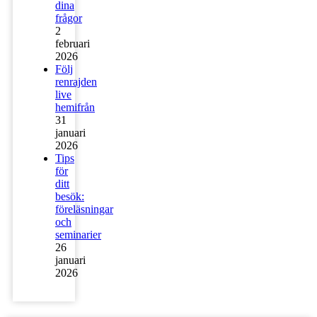
dina
frågor
2
februari
2026
Följ
renrajden
live
hemifrån
31
januari
2026
Tips
för
ditt
besök:
föreläsningar
och
seminarier
26
januari
2026