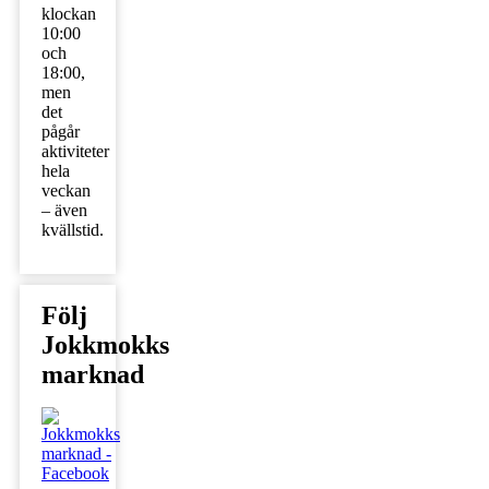
klockan
10:00
och
18:00,
men
det
pågår
aktiviteter
hela
veckan
– även
kvällstid.
Följ
Jokkmokks
marknad