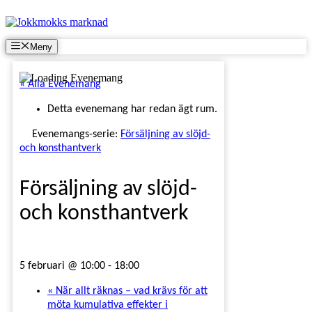
Hoppa
till
innehåll
Meny
« Alla Evenemang
Detta evenemang har redan ägt rum.
Evenemangs-serie:
Försäljning av slöjd-
och konsthantverk
Försäljning av slöjd-
och konsthantverk
5 februari @ 10:00
-
18:00
«
När allt räknas – vad krävs för att
möta kumulativa effekter i