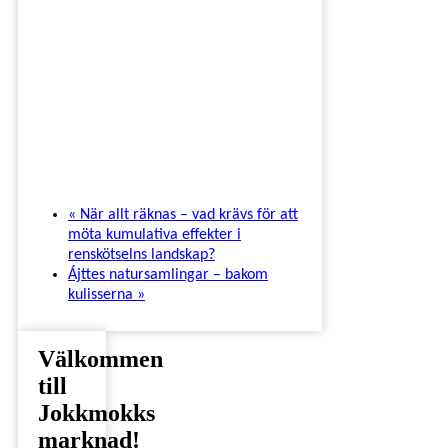
«
När allt räknas – vad krävs för att
möta kumulativa effekter i
renskötselns landskap?
Ájttes natursamlingar – bakom
kulisserna
»
Välkommen
till
Jokkmokks
marknad!