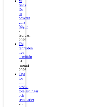
Vi
finns
för
att
besvara
dina
frågor
2
februari
2026
Följ
renrajden
live
hemifrån
31
januari
2026
Tips
för
ditt
besök:
föreläsningar
och
seminarier
26