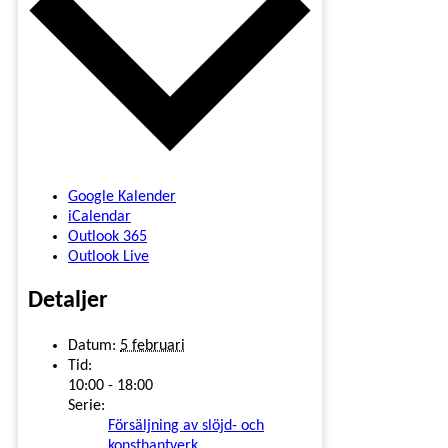
Google Kalender
iCalendar
Outlook 365
Outlook Live
Detaljer
Datum:
5 februari
Tid:
10:00 - 18:00
Serie:
Försäljning av slöjd- och
konsthantverk