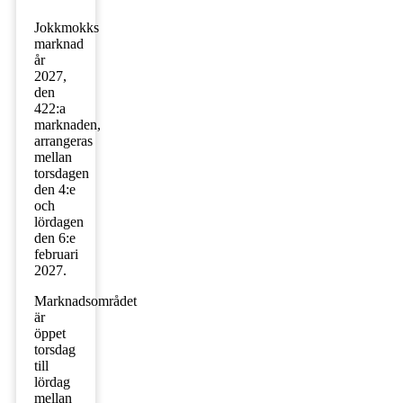
Jokkmokks
marknad
år
2027,
den
422:a
marknaden,
arrangeras
mellan
torsdagen
den 4:e
och
lördagen
den 6:e
februari
2027.
Marknadsområdet
är
öppet
torsdag
till
lördag
mellan