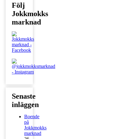
Följ
Jokkmokks
marknad
Senaste
inläggen
Boende
på
Jokkmokks
marknad
26