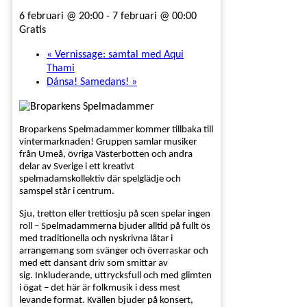
6 februari @ 20:00
-
7 februari @ 00:00
Gratis
«
Vernissage: samtal med Aqui
Thami
Dánsa! Samedans!
»
Broparkens Spelmadammer kommer tillbaka till
vintermarknaden! Gruppen samlar musiker
från Umeå, övriga Västerbotten och andra
delar av Sverige i ett kreativt
spelmadamskollektiv där spelglädje och
samspel står i centrum.
Sju, tretton eller trettiosju på scen spelar ingen
roll – Spelmadammerna bjuder alltid på fullt ös
med traditionella och nyskrivna låtar i
arrangemang som svänger och överraskar och
med ett dansant driv som smittar av
sig. Inkluderande, uttrycksfull och med glimten
i ögat – det här är folkmusik i dess mest
levande format. Kvällen bjuder på konsert,