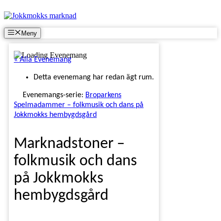
Hoppa
till
innehåll
Meny
« Alla Evenemang
Detta evenemang har redan ägt rum.
Evenemangs-serie:
Broparkens
Spelmadammer – folkmusik och dans på
Jokkmokks hembygdsgård
Marknadstoner –
folkmusik och dans
på Jokkmokks
hembygdsgård