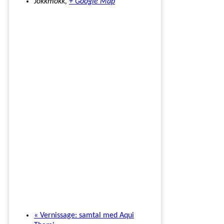
Jokkmokk
,
+ Google Map
«
Vernissage: samtal med Aqui