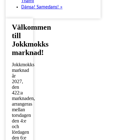
Thami
Dánsa! Samedans!
»
Välkommen
till
Jokkmokks
marknad!
Jokkmokks
marknad
år
2027,
den
422:a
marknaden,
arrangeras
mellan
torsdagen
den 4:e
och
lördagen
den 6:e