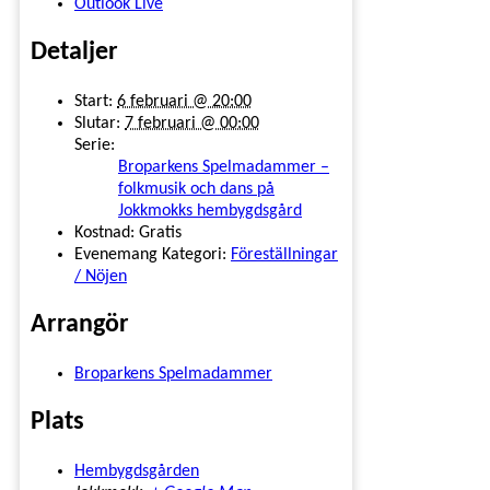
Outlook Live
Detaljer
Start:
6 februari @ 20:00
Slutar:
7 februari @ 00:00
Serie:
Broparkens Spelmadammer –
folkmusik och dans på
Jokkmokks hembygdsgård
Kostnad:
Gratis
Evenemang Kategori:
Föreställningar
/ Nöjen
Arrangör
Broparkens Spelmadammer
Plats
Hembygdsgården