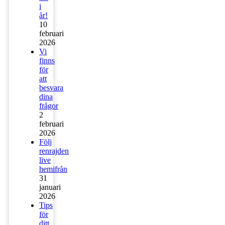
i
år!
10
februari
2026
Vi
finns
för
att
besvara
dina
frågor
2
februari
2026
Följ
renrajden
live
hemifrån
31
januari
2026
Tips
för
ditt