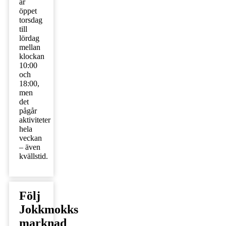
är
öppet
torsdag
till
lördag
mellan
klockan
10:00
och
18:00,
men
det
pågår
aktiviteter
hela
veckan
– även
kvällstid.
Följ
Jokkmokks
marknad