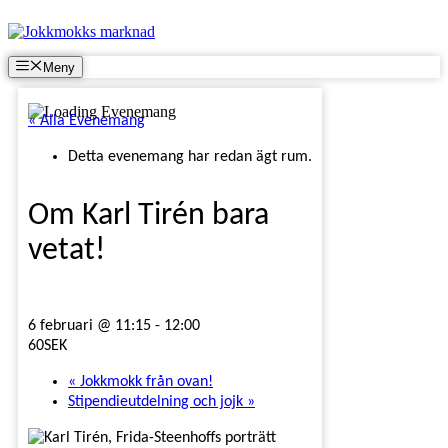
Hoppa
till
innehåll
Meny
« Alla Evenemang
Detta evenemang har redan ägt rum.
Om Karl Tirén bara
vetat!
6 februari @ 11:15
-
12:00
60SEK
«
Jokkmokk från ovan!
Stipendieutdelning och jojk
»