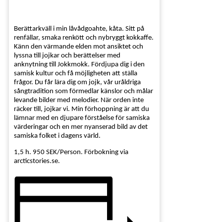
Berättarkväll i min låvådgoahte, kåta. Sitt på
renfällar, smaka renkött och nybryggt kokkaffe.
Känn den värmande elden mot ansiktet och
lyssna till jojkar och berättelser med
anknytning till Jokkmokk. Fördjupa dig i den
samisk kultur och få möjligheten att ställa
frågor. Du får lära dig om jojk, vår uråldriga
sångtradition som förmedlar känslor och målar
levande bilder med melodier. När orden inte
räcker till, jojkar vi. Min förhoppning är att du
lämnar med en djupare förståelse för samiska
värderingar och en mer nyanserad bild av det
samiska folket i dagens värld.
1,5 h. 950 SEK/Person. Förbokning via
arcticstories.se.