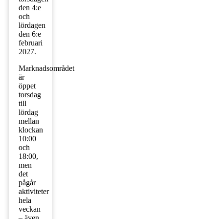
den 4:e
och
lördagen
den 6:e
februari
2027.
Marknadsområdet
är
öppet
torsdag
till
lördag
mellan
klockan
10:00
och
18:00,
men
det
pågår
aktiviteter
hela
veckan
– även