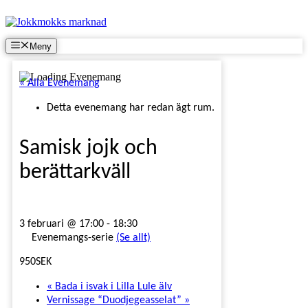
Hoppa
till
innehåll
Meny
« Alla Evenemang
Detta evenemang har redan ägt rum.
Samisk jojk och
berättarkväll
3 februari @ 17:00
-
18:30
Evenemangs-serie
(Se allt)
950SEK
«
Bada i isvak i Lilla Lule älv
Vernissage “Duodjegeasselat”
»