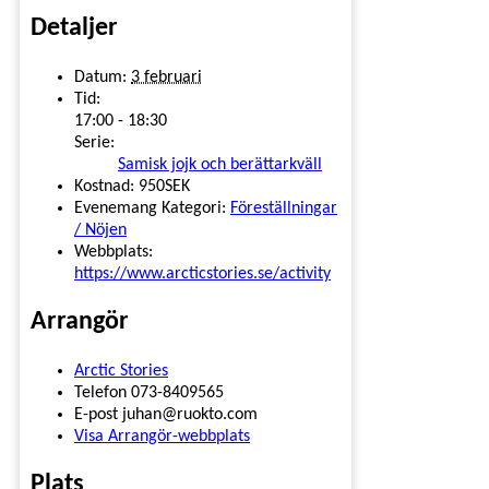
Detaljer
Datum:
3 februari
Tid:
17:00 - 18:30
Serie:
Samisk jojk och berättarkväll
Kostnad:
950SEK
Evenemang Kategori:
Föreställningar
/ Nöjen
Webbplats:
https://www.arcticstories.se/activity
Arrangör
Arctic Stories
Telefon
073-8409565
E-post
juhan@ruokto.com
Visa Arrangör-webbplats
Plats