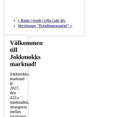
«
Bada i isvak i Lilla Lule älv
Vernissage “Duodjegeasselat”
»
Välkommen
till
Jokkmokks
marknad!
Jokkmokks
marknad
år
2027,
den
422:a
marknaden,
arrangeras
mellan
torsdagen