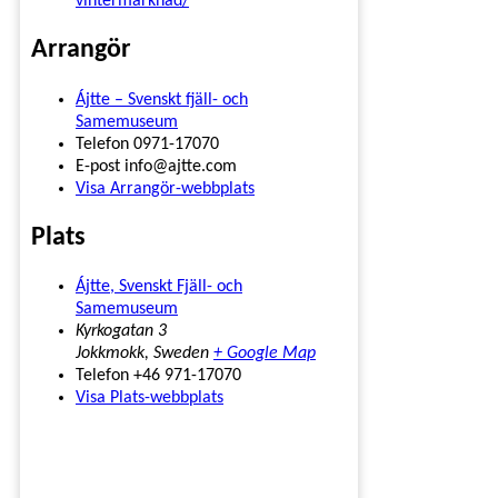
vintermarknad/
Arrangör
Ájtte – Svenskt fjäll- och
Samemuseum
Telefon
0971-17070
E-post
info@ajtte.com
Visa Arrangör-webbplats
Plats
Ájtte, Svenskt Fjäll- och
Samemuseum
Kyrkogatan 3
Jokkmokk
,
Sweden
+ Google Map
Telefon
+46 971-17070
Visa Plats-webbplats