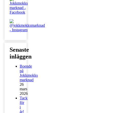
Senaste
inläggen
Boende
på
Jokkmokks
marknad
26
mars
2026
Tack
för
i
år!