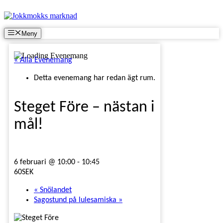
Hoppa
till
innehåll
Meny
« Alla Evenemang
Detta evenemang har redan ägt rum.
Steget Före – nästan i
mål!
6 februari @ 10:00
-
10:45
60SEK
«
Snölandet
Sagostund på lulesamiska
»