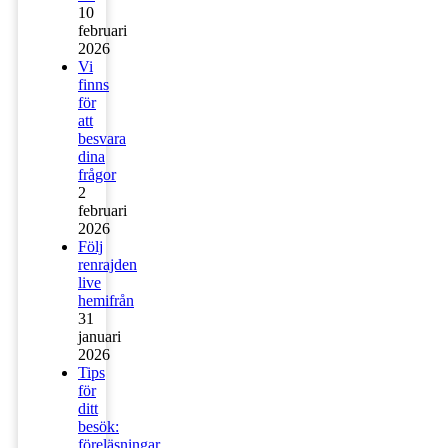
10
februari
2026
Vi
finns
för
att
besvara
dina
frågor
2
februari
2026
Följ
renrajden
live
hemifrån
31
januari
2026
Tips
för
ditt
besök:
föreläsningar