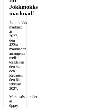
till
Jokkmokks
marknad!
Jokkmokks
marknad
år
2027,
den
422:a
marknaden,
arrangeras
mellan
torsdagen
den 4:e
och
lördagen
den 6:e
februari
2027.
Marknadsområdet
är
öppet