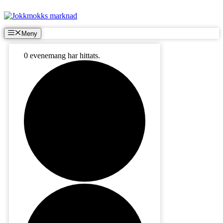
Hoppa
till
innehåll
Meny
0 evenemang har hittats.