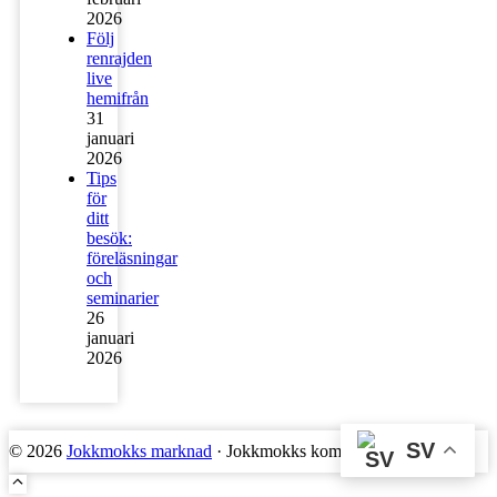
2026
Följ
renrajden
live
hemifrån
31
januari
2026
Tips
för
ditt
besök:
föreläsningar
och
seminarier
26
januari
2026
SV
© 2026
Jokkmokks marknad
· Jokkmokks kommun