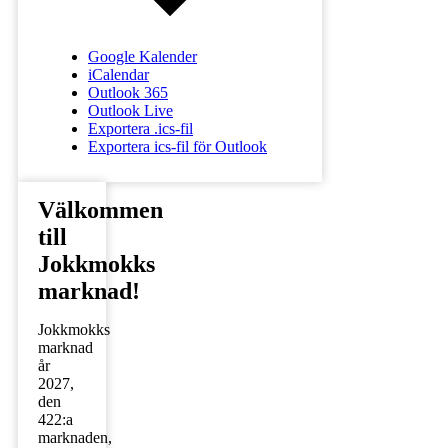
Google Kalender
iCalendar
Outlook 365
Outlook Live
Exportera .ics-fil
Exportera ics-fil för Outlook
Välkommen
till
Jokkmokks
marknad!
Jokkmokks
marknad
år
2027,
den
422:a
marknaden,