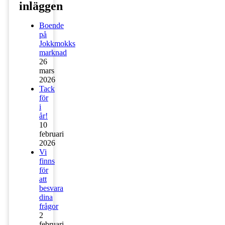
inläggen
Boende
på
Jokkmokks
marknad
26
mars
2026
Tack
för
i
år!
10
februari
2026
Vi
finns
för
att
besvara
dina
frågor
2
februari