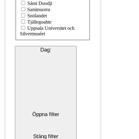
Sámi Duodji
Saminuorra
Snölandet
Tjállegoahte
Uppsala Universitet och
Silvermuséet
Dag
:
Öppna filter
Stäng filter