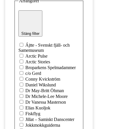
Arrangörer
Stäng filter
Ájtte - Svenskt fjäll- och
Samemuseum
Arctic Pulse
Arctic Stories
Broparkens Spelmadammer
c/o Gerd
Conny Kvickström
Daniel Wikslund
Dr May-Britt Öhman
Dr Michele-Lee Moore
Dr Vanessa Masterson
Elias Kuoljok
Fiskflyg
Jillat – Samiskt Danscenter
Jokkmokkguiderna