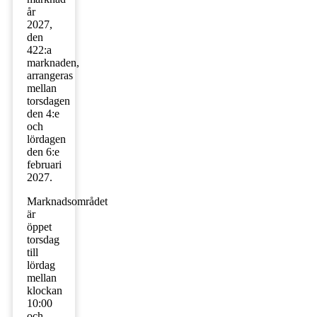
år
2027,
den
422:a
marknaden,
arrangeras
mellan
torsdagen
den 4:e
och
lördagen
den 6:e
februari
2027.
Marknadsområdet
är
öppet
torsdag
till
lördag
mellan
klockan
10:00
och