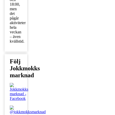
18:00,
men
det
pågår
aktiviteter
hela
veckan
– även
kvällstid.
Följ
Jokkmokks
marknad