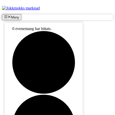
Hoppa
till
innehåll
Meny
0 evenemang har hittats.