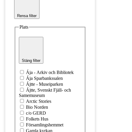
Rensa filter
Plats
Stäng filter
Ája - Arkiv och Bibliotek
Ája Sparbankssalen
Ájtte - Museiparken
Ájtte, Svenskt Fjäll- och
Samemuseum
Arctic Stories
Bio Norden
c/o GERD
Folkets Hus
Församlingshemmet
Gamla kyrkan