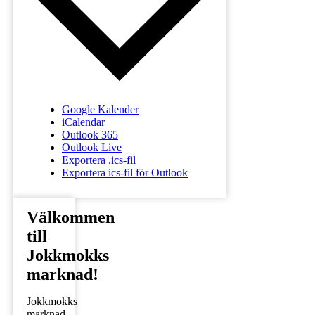
Google Kalender
iCalendar
Outlook 365
Outlook Live
Exportera .ics-fil
Exportera ics-fil för Outlook
Välkommen
till
Jokkmokks
marknad!
Jokkmokks
marknad