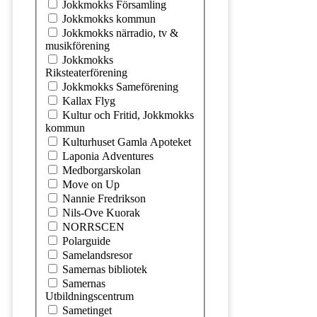
Jokkmokks Församling
Jokkmokks kommun
Jokkmokks närradio, tv &
musikförening
Jokkmokks
Riksteaterförening
Jokkmokks Sameförening
Kallax Flyg
Kultur och Fritid, Jokkmokks
kommun
Kulturhuset Gamla Apoteket
Laponia Adventures
Medborgarskolan
Move on Up
Nannie Fredrikson
Nils-Ove Kuorak
NORRSCEN
Polarguide
Samelandsresor
Samernas bibliotek
Samernas
Utbildningscentrum
Sametinget