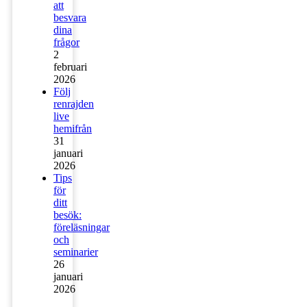
att
besvara
dina
frågor
2
februari
2026
Följ
renrajden
live
hemifrån
31
januari
2026
Tips
för
ditt
besök:
föreläsningar
och
seminarier
26
januari
2026