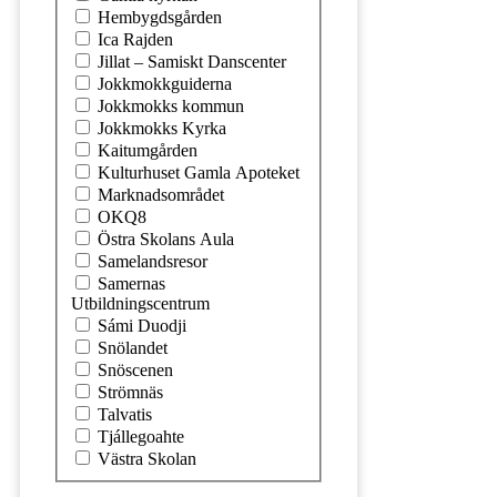
Hembygdsgården
Ica Rajden
Jillat – Samiskt Danscenter
Jokkmokkguiderna
Jokkmokks kommun
Jokkmokks Kyrka
Kaitumgården
Kulturhuset Gamla Apoteket
Marknadsområdet
OKQ8
Östra Skolans Aula
Samelandsresor
Samernas
Utbildningscentrum
Sámi Duodji
Snölandet
Snöscenen
Strömnäs
Talvatis
Tjállegoahte
Västra Skolan