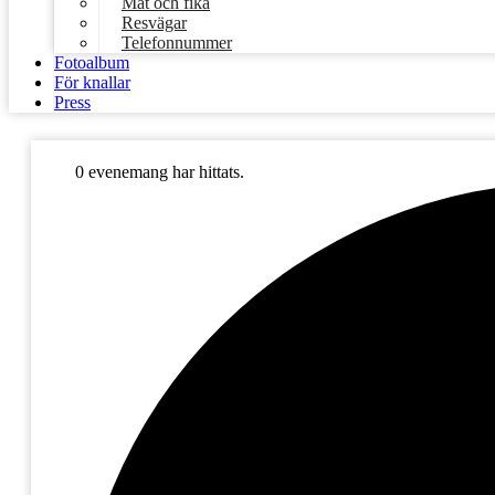
Mat och fika
Resvägar
Telefonnummer
Fotoalbum
För knallar
Press
0 evenemang har hittats.