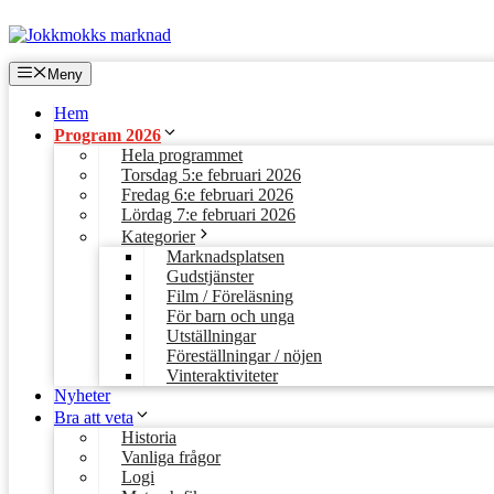
Hoppa
till
innehåll
Meny
Hem
Program 2026
Hela programmet
Torsdag 5:e februari 2026
Fredag 6:e februari 2026
Lördag 7:e februari 2026
Kategorier
Marknadsplatsen
Gudstjänster
Film / Föreläsning
För barn och unga
Utställningar
Föreställningar / nöjen
Vinteraktiviteter
Nyheter
Bra att veta
Historia
Vanliga frågor
Logi