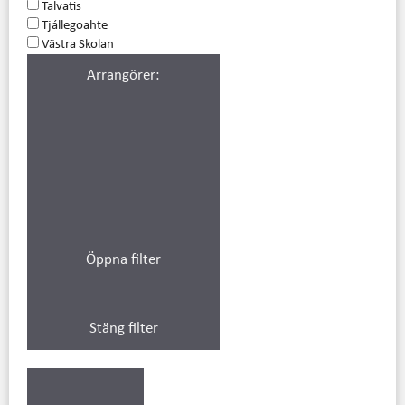
Talvatis
Tjállegoahte
Västra Skolan
Arrangörer
:
Öppna filter
Stäng filter