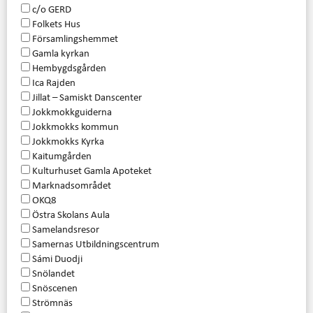
c/o GERD
Folkets Hus
Församlingshemmet
Gamla kyrkan
Hembygdsgården
Ica Rajden
Jillat – Samiskt Danscenter
Jokkmokkguiderna
Jokkmokks kommun
Jokkmokks Kyrka
Kaitumgården
Kulturhuset Gamla Apoteket
Marknadsområdet
OKQ8
Östra Skolans Aula
Samelandsresor
Samernas Utbildningscentrum
Sámi Duodji
Snölandet
Snöscenen
Strömnäs