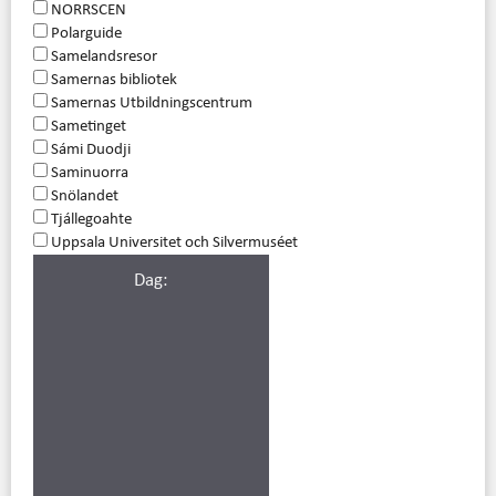
NORRSCEN
Polarguide
Samelandsresor
Samernas bibliotek
Samernas Utbildningscentrum
Sametinget
Sámi Duodji
Saminuorra
Snölandet
Tjállegoahte
Uppsala Universitet och Silvermuséet
Dag
: