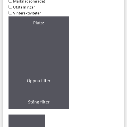
Marknadsområdet
Utställningar
Vinteraktiviteter
Plats
:
Öppna filter
Stäng filter