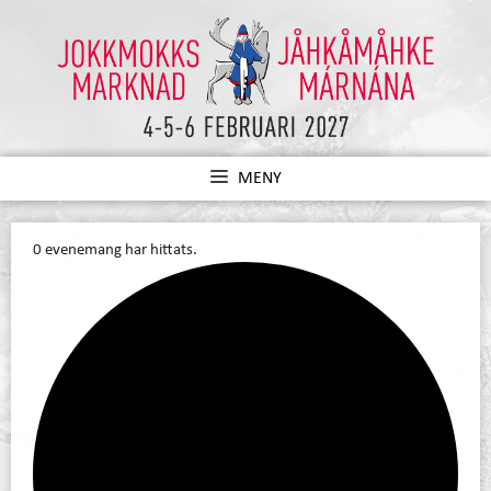
Hoppa
till
innehåll
MENY
0 evenemang har hittats.