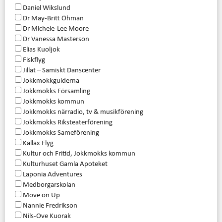
Daniel Wikslund
Dr May-Britt Öhman
Dr Michele-Lee Moore
Dr Vanessa Masterson
Elias Kuoljok
Fiskflyg
Jillat – Samiskt Danscenter
Jokkmokkguiderna
Jokkmokks Församling
Jokkmokks kommun
Jokkmokks närradio, tv & musikförening
Jokkmokks Riksteaterförening
Jokkmokks Sameförening
Kallax Flyg
Kultur och Fritid, Jokkmokks kommun
Kulturhuset Gamla Apoteket
Laponia Adventures
Medborgarskolan
Move on Up
Nannie Fredrikson
Nils-Ove Kuorak