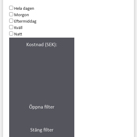
Hela dagen
Morgon
Eftermiddag
Kväll
Natt
Kostnad (SEK)
:
Öppna filter
Stäng filter