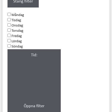
Stäng filter
Måndag
Tisdag
Onsdag
Torsdag
Fredag
Lördag
Söndag
Tid
:
Öppna filter