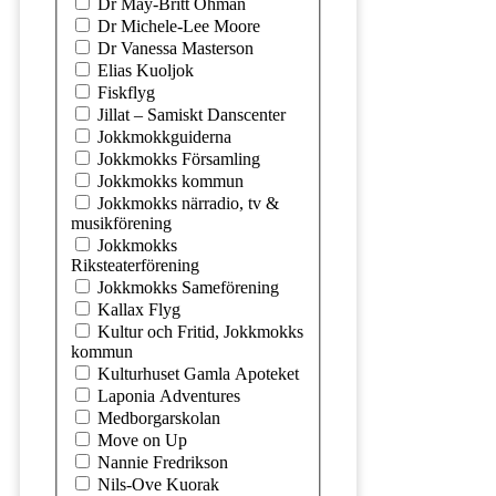
Dr May-Britt Öhman
Dr Michele-Lee Moore
Dr Vanessa Masterson
Elias Kuoljok
Fiskflyg
Jillat – Samiskt Danscenter
Jokkmokkguiderna
Jokkmokks Församling
Jokkmokks kommun
Jokkmokks närradio, tv &
musikförening
Jokkmokks
Riksteaterförening
Jokkmokks Sameförening
Kallax Flyg
Kultur och Fritid, Jokkmokks
kommun
Kulturhuset Gamla Apoteket
Laponia Adventures
Medborgarskolan
Move on Up
Nannie Fredrikson
Nils-Ove Kuorak