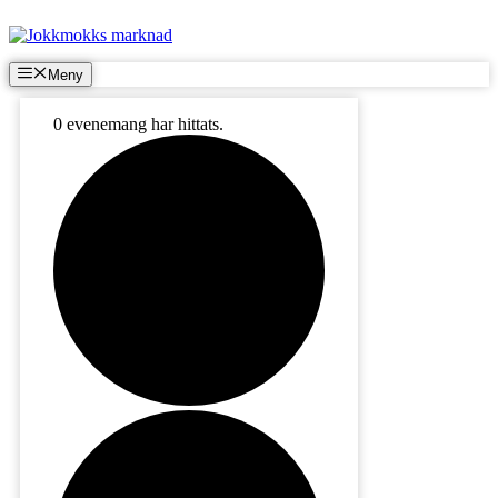
Hoppa
till
innehåll
Meny
0 evenemang har hittats.