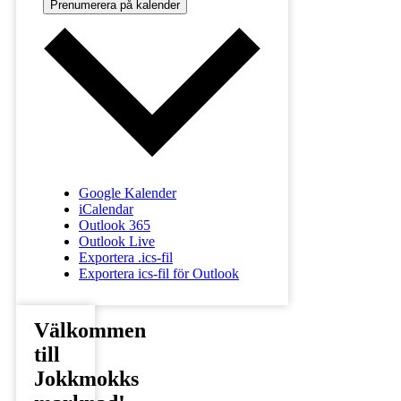
Prenumerera på kalender
Google Kalender
iCalendar
Outlook 365
Outlook Live
Exportera .ics-fil
Exportera ics-fil för Outlook
Välkommen
till
Jokkmokks