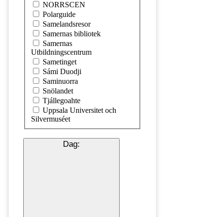
NORRSCEN
Polarguide
Samelandsresor
Samernas bibliotek
Samernas
Utbildningscentrum
Sametinget
Sámi Duodji
Saminuorra
Snölandet
Tjállegoahte
Uppsala Universitet och
Silvermuséet
Dag
: