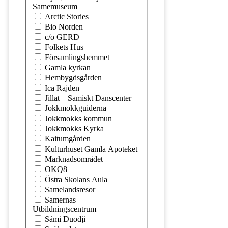
Samemuseum
Arctic Stories
Bio Norden
c/o GERD
Folkets Hus
Församlingshemmet
Gamla kyrkan
Hembygdsgården
Ica Rajden
Jillat – Samiskt Danscenter
Jokkmokkguiderna
Jokkmokks kommun
Jokkmokks Kyrka
Kaitumgården
Kulturhuset Gamla Apoteket
Marknadsområdet
OKQ8
Östra Skolans Aula
Samelandsresor
Samernas
Utbildningscentrum
Sámi Duodji