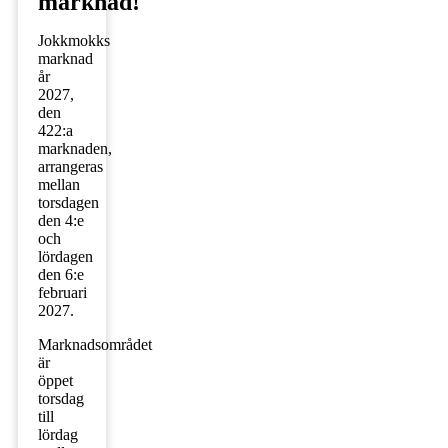
marknad!
Jokkmokks
marknad
år
2027,
den
422:a
marknaden,
arrangeras
mellan
torsdagen
den 4:e
och
lördagen
den 6:e
februari
2027.
Marknadsområdet
är
öppet
torsdag
till
lördag