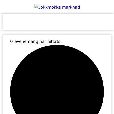
Hoppa
till
innehåll
Meny
0 evenemang har hittats.