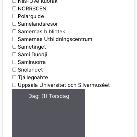
Nils-Ove Kuorak
NORRSCEN
Polarguide
Samelandsresor
Samernas bibliotek
Samernas Utbildningscentrum
Sametinget
Sámi Duodji
Saminuorra
Snölandet
Tjállegoahte
Uppsala Universitet och Silvermuséet
Dag
:
(1)
Torsdag