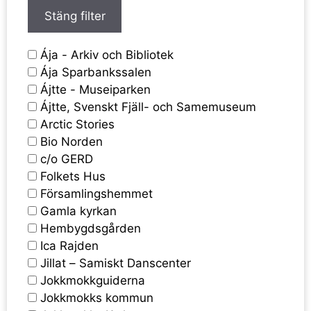
Stäng filter
Ája - Arkiv och Bibliotek
Ája Sparbankssalen
Ájtte - Museiparken
Ájtte, Svenskt Fjäll- och Samemuseum
Arctic Stories
Bio Norden
c/o GERD
Folkets Hus
Församlingshemmet
Gamla kyrkan
Hembygdsgården
Ica Rajden
Jillat – Samiskt Danscenter
Jokkmokkguiderna
Jokkmokks kommun