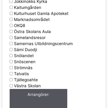
Jokkmokks Kyrka
Kaitumgården
Kulturhuset Gamla Apoteket
Marknadsområdet
OKQ8
Östra Skolans Aula
Samelandsresor
Samernas Utbildningscentrum
Sámi Duodji
Snölandet
Snöscenen
Strömnäs
Talvatis
Tjállegoahte
Västra Skolan
Arrangörer
: