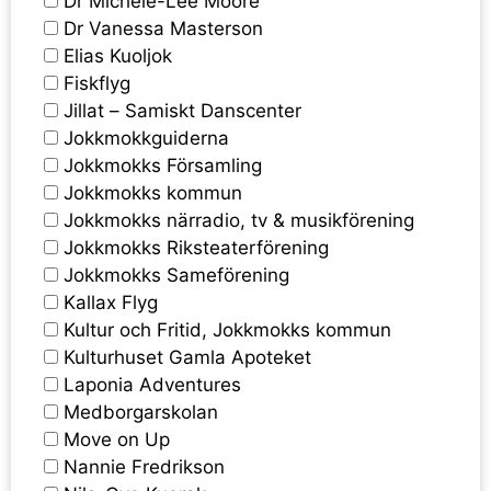
Dr Michele-Lee Moore
Dr Vanessa Masterson
Elias Kuoljok
Fiskflyg
Jillat – Samiskt Danscenter
Jokkmokkguiderna
Jokkmokks Församling
Jokkmokks kommun
Jokkmokks närradio, tv & musikförening
Jokkmokks Riksteaterförening
Jokkmokks Sameförening
Kallax Flyg
Kultur och Fritid, Jokkmokks kommun
Kulturhuset Gamla Apoteket
Laponia Adventures
Medborgarskolan
Move on Up
Nannie Fredrikson